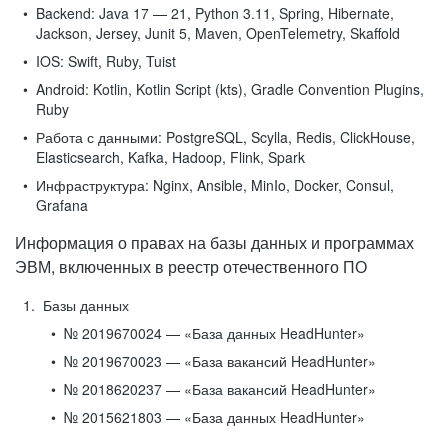
Backend:
Java 17 — 21, Python 3.11, Spring, Hibernate,
Jackson, Jersey, Junit 5, Maven, OpenTelemetry, Skaffold
IOS:
Swift, Ruby, Tuist
Android:
Kotlin, Kotlin Script (kts), Gradle Convention Plugins,
Ruby
Работа с данными:
PostgreSQL, Scylla, Redis, ClickHouse,
Elasticsearch, Kafka, Hadoop, Flink, Spark
Инфраструктура:
Nginx, Ansible, MinIo, Docker, Consul,
Grafana
Информация о правах на базы данных и программах
ЭВМ, включенных в реестр отечественного ПО
Базы данных
№ 2019670024 — «База данных HeadHunter»
№ 2019670023 — «База вакансий HeadHunter»
№ 2018620237 — «База вакансий HeadHunter»
№ 2015621803 — «База данных HeadHunter»