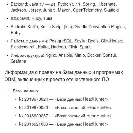
Backend:
Java 17 — 21, Python 3.11, Spring, Hibernate,
Jackson, Jersey, Junit 5, Maven, OpenTelemetry, Skaffold
IOS:
Swift, Ruby, Tuist
Android:
Kotlin, Kotlin Script (kts), Gradle Convention Plugins,
Ruby
Работа с данными:
PostgreSQL, Scylla, Redis, ClickHouse,
Elasticsearch, Kafka, Hadoop, Flink, Spark
Инфраструктура:
Nginx, Ansible, MinIo, Docker, Consul,
Grafana
Информация о правах на базы данных и программах
ЭВМ, включенных в реестр отечественного ПО
Базы данных
№ 2019670024 — «База данных HeadHunter»
№ 2019670023 — «База вакансий HeadHunter»
№ 2018620237 — «База вакансий HeadHunter»
№ 2015621803 — «База данных HeadHunter»