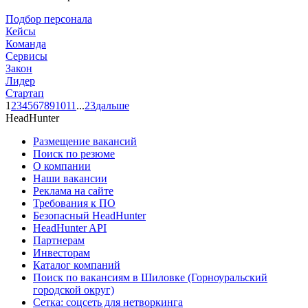
Подбор персонала
Кейсы
Команда
Сервисы
Закон
Лидер
Стартап
1
2
3
4
5
6
7
8
9
10
11
...
23
дальше
HeadHunter
Размещение вакансий
Поиск по резюме
О компании
Наши вакансии
Реклама на сайте
Требования к ПО
Безопасный HeadHunter
HeadHunter API
Партнерам
Инвесторам
Каталог компаний
Поиск по вакансиям в Шиловке (Горноуральский
городской округ)
Сетка: соцсеть для нетворкинга