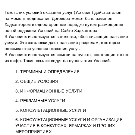
Текст этих условий оказания услуг (Условия) действителен
на момент подписания Договора может быть изменен
Хэдхантером в одностороннем порядке путем размещения
новой редакции Условий на Сайте Хэдхантера.
В Условиях используются заголовки, обозначающие название
услуги. Эти заголовки дают названия разделам, в которых
описываются условия оказания услуг.
В Условиях используются ссылки на пункты, состоящие только
из цифр. Такие ссылки ведут на пункты этих Условий.
1. ТЕРМИНЫ И ОПРЕДЕЛЕНИЯ
2. ОБЩИЕ УСЛОВИЯ
3. ИНФОРМАЦИОННЫЕ УСЛУГИ
1.1. Хэдхантер, или
Хэдхантер, ООО
4. РЕКЛАМНЫЕ УСЛУГИ
HeadHunter, или
«Хэдхантер», ИНН
2.1. Типы и статусы регистрации
5. КОНСУЛЬТАЦИОННЫЕ УСЛУГИ
Исполнитель
7718620740, адрес:
Типы регистрации
3.1. Предоставление доступа к базе данных
2.2. Активация услуг
6. КОНСУЛЬТАЦИОННЫЕ УСЛУГИ И ОРГАНИЗАЦИЯ
125047, г. Москва,
резюме с предложениями Соискателей
Описание и активация
УЧАСТИЯ В КОНКУРСАХ, ЯРМАРКАХ И ПРОЧИХ
2.1.1. Заказчику может быть присвоен один
4.0. Общие условия оказания рекламных услуг
внутригородская
о трудоустройстве с возможностью просмотра
МЕРОПРИЯТИЯХ
из Типов регистраций.
территория
4.0.1. Хэдхантер оказывает Заказчику услугу